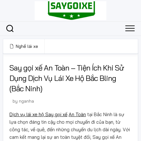
Skip
to
content
Nghề lái xe
26 Tháng 3, 2025
Say gọi xế An Toàn – Tiện Ích Khi Sử
Dụng Dịch Vụ Lái Xe Hộ Bắc Bling
(Bắc Ninh)
by
nganha
Dịch vụ lái xe hộ Say gọi xế
An Toàn
tại Bắc Ninh là sự
lựa chọn đáng tin cậy cho mọi chuyến đi của bạn, từ
công tác, về quê, đến những chuyến du lịch dài ngày. Với
cam kết mang lại sự an toàn tuyệt đối, Say gọi xế An