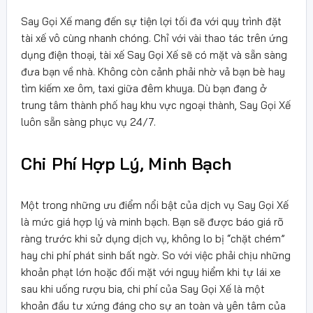
Say Gọi Xế mang đến sự tiện lợi tối đa với quy trình đặt
tài xế vô cùng nhanh chóng. Chỉ với vài thao tác trên ứng
dụng điện thoại, tài xế Say Gọi Xế sẽ có mặt và sẵn sàng
đưa bạn về nhà. Không còn cảnh phải nhờ vả bạn bè hay
tìm kiếm xe ôm, taxi giữa đêm khuya. Dù bạn đang ở
trung tâm thành phố hay khu vực ngoại thành, Say Gọi Xế
luôn sẵn sàng phục vụ 24/7.
Chi Phí Hợp Lý, Minh Bạch
Một trong những ưu điểm nổi bật của dịch vụ Say Gọi Xế
là mức giá hợp lý và minh bạch. Bạn sẽ được báo giá rõ
ràng trước khi sử dụng dịch vụ, không lo bị “chặt chém”
hay chi phí phát sinh bất ngờ. So với việc phải chịu những
khoản phạt lớn hoặc đối mặt với nguy hiểm khi tự lái xe
sau khi uống rượu bia, chi phí của Say Gọi Xế là một
khoản đầu tư xứng đáng cho sự an toàn và yên tâm của