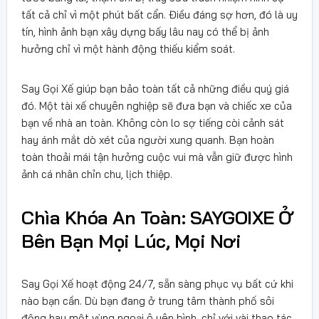
tất cả chỉ vì một phút bất cẩn. Điều đáng sợ hơn, đó là uy
tín, hình ảnh bạn xây dựng bấy lâu nay có thể bị ảnh
hưởng chỉ vì một hành động thiếu kiểm soát.
Say Gọi Xế giúp bạn bảo toàn tất cả những điều quý giá
đó. Một tài xế chuyên nghiệp sẽ đưa bạn và chiếc xe của
bạn về nhà an toàn. Không còn lo sợ tiếng còi cảnh sát
hay ánh mắt dò xét của người xung quanh. Bạn hoàn
toàn thoải mái tận hưởng cuộc vui mà vẫn giữ được hình
ảnh cá nhân chỉn chu, lịch thiệp.
Chìa Khóa An Toàn: SAYGOIXE Ở
Bên Bạn Mọi Lúc, Mọi Nơi
Say Gọi Xế hoạt động 24/7, sẵn sàng phục vụ bất cứ khi
nào bạn cần. Dù bạn đang ở trung tâm thành phố sôi
động hay một vùng ngoại ô yên bình, chỉ với vài thao tác