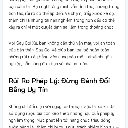
bạn cầm lái. Bạn nghĩ rằng mình vẫn tỉnh táo, nhưng trong
tích tắc, rủi ro có thể ập đến. Va chạm, trầy xước xe cộ,
thậm chí là những tai nạn nghiêm trọng hơn đều có thể
xảy ra chỉ vì một quyết định sai lầm trong thoáng chốc.
Với Say Gọi Xế, bạn không cần thử vận may với an toàn
của bản thân. Say Gọi Xế giúp bạn loại bỏ hoàn toàn
những rủi ro ấy bằng việc cung cấp một tài xế chuyên
nghiệp, sẵn sàng đưa bạn về nhà an toàn.
Rủi Ro Pháp Lý: Đừng Đánh Đổi
Bằng Uy Tín
Không chỉ đối diện với nguy cơ tai nạn, việc lái xe khi đã
sử dụng rượu bia còn kéo theo những hậu quả pháp lý
nghiêm trọng. Mức phạt lên tới hàng chục triệu đồng,
tước bằng lái, thậm chí bị truy cứu trách nhiệm hình sự —