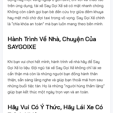
trên ứng dụng, tài xế Say Gọi Xế sẽ có mặt nhanh chóng.
Không còn cảnh gọi bạn bè đến cứu trợ giữa đêm khuya
hay mệt mỏi chờ đợi taxi trong vô vọng. Say Gọi Xế chính
là “chìa khóa an toàn” mà bạn luôn mang theo bên mình.
Hành Trình Về Nhà, Chuyện Của
SAYGOIXE
Khi bạn vui chơi hết mình, hành trình về nhà hãy để Say
Gọi Xế lo liệu. Đội ngũ tài xế Say Gọi Xế không chỉ lái xe
cẩn thận mà còn là những người bạn đồng hành thân
thiện, sẵn sàng lắng nghe và giúp bạn thoải mái hơn sau
những buổi tiệc tàn. Họ là những “người hùng thầm lặng”
giúp bạn kết thúc một ngày trọn vẹn và an toàn.
Hãy Vui Có Ý Thức, Hãy Lái Xe Có