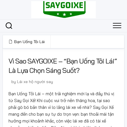
Skip
to
content
Bạn Uống Tôi Lái
3 Tháng 1, 2025
Vì Sao SAYGOIXE – “Bạn Uống Tôi Lái”
Là Lựa Chọn Sáng Suốt?
by
Lái xe hộ người say
Bạn Uống Tôi Lái – một trải nghiệm mới lạ và đầy thú vị
từ Say Gọi Xế! Khi cuộc vui trở nên thăng hoa, tại sao
phải gò bó bản thân vì lo lắng lái xe về nhà? Say Gọi Xế
mang đến cho bạn sự tự do trọn vẹn: bạn thoải mái tận
hưởng mọi khoảnh khắc, còn việc lái xe đã có tài xế