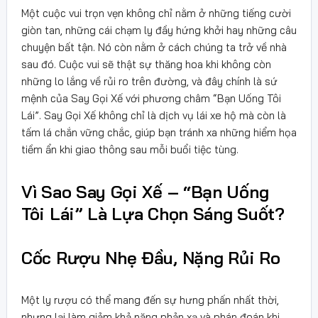
Một cuộc vui trọn vẹn không chỉ nằm ở những tiếng cười
giòn tan, những cái chạm ly đầy hứng khởi hay những câu
chuyện bất tận. Nó còn nằm ở cách chúng ta trở về nhà
sau đó. Cuộc vui sẽ thật sự thăng hoa khi không còn
những lo lắng về rủi ro trên đường, và đây chính là sứ
mệnh của Say Gọi Xế với phương châm “Bạn Uống Tôi
Lái”. Say Gọi Xế không chỉ là dịch vụ lái xe hộ mà còn là
tấm lá chắn vững chắc, giúp bạn tránh xa những hiểm họa
tiềm ẩn khi giao thông sau mỗi buổi tiệc tùng.
Vì Sao Say Gọi Xế – “Bạn Uống
Tôi Lái” Là Lựa Chọn Sáng Suốt?
Cốc Rượu Nhẹ Đầu, Nặng Rủi Ro
Một ly rượu có thể mang đến sự hưng phấn nhất thời,
nhưng lại làm giảm khả năng phản xạ và phán đoán khi