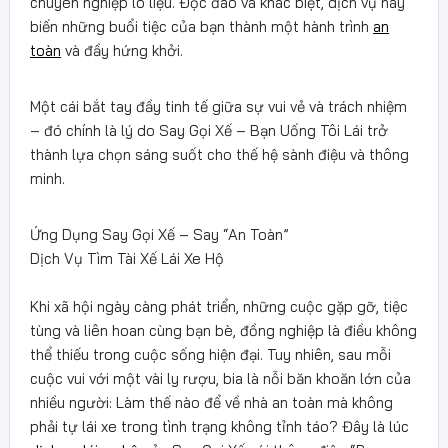
chuyên nghiệp lo liệu. Độc đáo và khác biệt, dịch vụ này
biến những buổi tiệc của bạn thành một hành trình
an
toàn
và đầy hứng khởi.
Một cái bắt tay đầy tinh tế giữa sự vui vẻ và trách nhiệm
– đó chính là lý do Say Gọi Xế – Bạn Uống Tôi Lái trở
thành lựa chọn sáng suốt cho thế hệ sành điệu và thông
minh.
Ứng Dụng Say Gọi Xế – Say “An Toàn”
Dịch Vụ Tìm Tài Xế Lái Xe Hộ
Khi xã hội ngày càng phát triển, những cuộc gặp gỡ, tiệc
tùng và liên hoan cùng bạn bè, đồng nghiệp là điều không
thể thiếu trong cuộc sống hiện đại. Tuy nhiên, sau mỗi
cuộc vui với một vài ly rượu, bia là nỗi băn khoăn lớn của
nhiều người: Làm thế nào để về nhà an toàn mà không
phải tự lái xe trong tình trạng không tỉnh táo? Đây là lúc