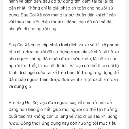
hành và đích đến, sau đó tự động tìm kiếm tài xế lái xe
gần nhất. Không chỉ là giải pháp an toàn cho người sử
dụng, Say Gọi Xế còn mang lại sự thuận tiện khi chỉ cần
vài thao tác trên điện thoại di động, bạn đã có thể đặt
chuyến đi cho người say.
Say Gọi Xế cung cấp nhiều loại dịch vụ xe và tài xế phong
phú như đưa người đã sử dụng rượu bia về nhà, lái hộ xe
cho người không đảm bảo được sức khỏe, lái hộ xe cho
người lớn tuổi, lái xe hộ đi tỉnh. Và bạn có thể theo dõi lộ
trình di chuyển của tài xế trên bản đồ trong ứng dụng để
đảm bảo người thân được đưa về nhà một cách an toàn
và đúng giờ.
Với Say Gọi Xế, việc đưa người say về nhà trở nên dễ
dàng hơn bao giờ hết, giúp mọi người có thể tận hưởng
buổi tiệc mà không cần lo lắng về việc đi lại sau khi uống
rượu. Đồng thời, ứng dụng này còn hướng tới mục tiêu