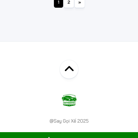
1
2
»
@Say Gọi Xế 2025