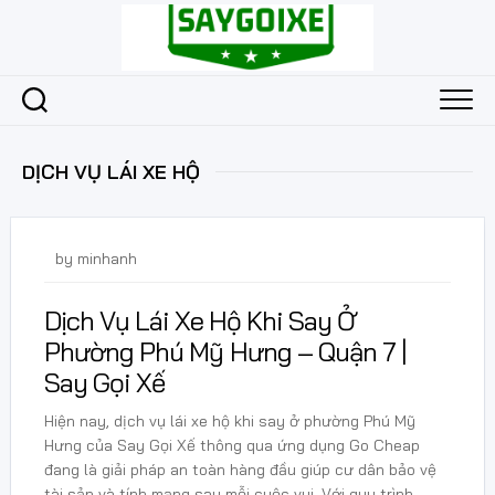
Skip
to
content
DỊCH VỤ LÁI XE HỘ
24 Tháng 5, 2026
by
minhanh
Dịch Vụ Lái Xe Hộ Khi Say Ở
Phường Phú Mỹ Hưng – Quận 7 |
Say Gọi Xế
Hiện nay, dịch vụ lái xe hộ khi say ở phường Phú Mỹ
Hưng của Say Gọi Xế thông qua ứng dụng Go Cheap
đang là giải pháp an toàn hàng đầu giúp cư dân bảo vệ
tài sản và tính mạng sau mỗi cuộc vui. Với quy trình