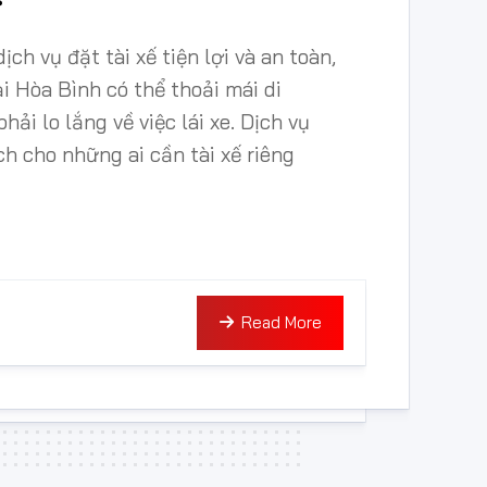
say
Cho
Dòng
gọi
thuê
ịch vụ đặt tài xế tiện lợi và an toàn,
xe
xế
tài
trên
Đà
xế
i Hòa Bình có thể thoải mái di
10
Nẵng
tại
ải lo lắng về việc lái xe. Dịch vụ
tỷ
Hải
Phòng
ch cho những ai cần tài xế riêng
Xe
4
Cho
chỗ
thuê
tài
Xe
xế
5
tại
chỗ
Hạ
Long
Read More
Xe
7
Cho
chỗ
thuê
tài
Xe
xế
MPV
tại
Đà