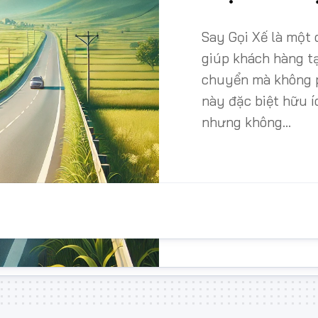
vụ
Nhật
Bạn
Say Gọi Xế là một d
Bản
uống
tôi
giúp khách hàng tạ
Đà
lái
chuyển mà không ph
Nẵng
Dịch
này đặc biệt hữu í
Phú
vụ
nhưng không...
Quốc
cho
thuê
xe
hợp
đồng
Dịch
vụ
xin
visa
nước
ngoài
Dịch