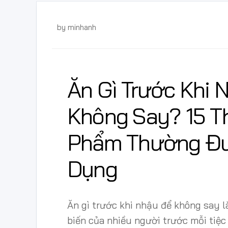
by
minhanh
Ăn Gì Trước Khi 
Không Say? 15 T
Phẩm Thường Đ
Dụng
Ăn gì trước khi nhậu để không say 
biến của nhiều người trước mỗi tiệ