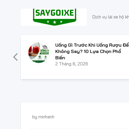
Skip
to
content
Dịch vụ lái xe hộ k
a Để
Uống Gì Trước Khi Uống Rượu Để
ược
Không Say? 10 Lựa Chọn Phổ
Biến
2 Tháng 8, 2026
by
minhanh