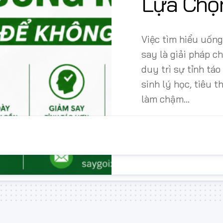
Lựa Chọ
xế
lái
xe
cao
Việc tìm hiểu uống
cấp
say là giải pháp c
Dịch
duy trì sự tỉnh táo
vụ
sinh lý học, tiêu t
lái
xe
làm chậm...
cho
sếp
Dịch
vụ
cho
thuê
lái
xe
theo
tháng