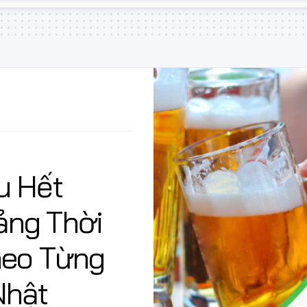
u Hết
ảng Thời
heo Từng
Nhật