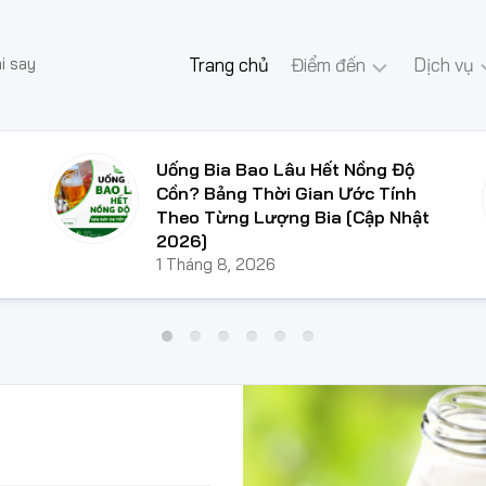
hi say
Trang chủ
Điểm đến
Dịch vụ
Hà
Dịch
Nội
vụ
Uống Bia Bao Lâu Hết Nồng Độ
lái
Cồn? Bảng Thời Gian Ước Tính
Hồ
xe
Theo Từng Lượng Bia [Cập Nhật
Chí
hộ
2026]
Minh
người
1 Tháng 8, 2026
say
Hạ
Long
Dịch
vụ
Sapa
cho
thuê
Thái
xe
Lan
du
lịch
Trung
Quốc
Dịch