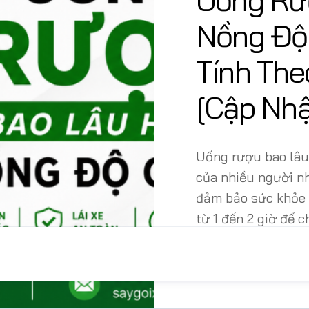
xe
sang
Nồng Độ
Tính Th
[Cập Nhậ
Uống rượu bao lâu
của nhiều người nh
đảm bảo sức khỏe 
từ 1 đến 2 giờ để 
nhưng tổng...