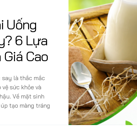
vụ
Nhật
Bạn
Bản
uống
hi Uống
tôi
Đà
lái
Nẵng
y? 6 Lựa
Dịch
Phú
vụ
 Giá Cao
Quốc
cho
thuê
xe
hợp
g say là thắc mắc
đồng
 vệ sức khỏe và
Dịch
nhậu. Về mặt sinh
vụ
xin
giúp tạo màng tráng
visa
nước
ngoài
Dịch