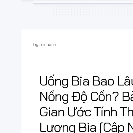
by
minhanh
Uống Bia Bao Lâ
Nồng Độ Cồn? B
Gian Ước Tính T
Lượng Bia [Cập 