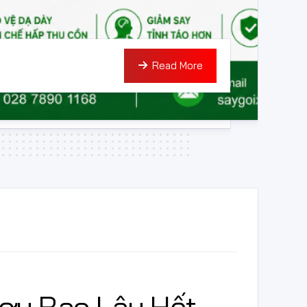
Read More
ợu Bao Lâu Hết