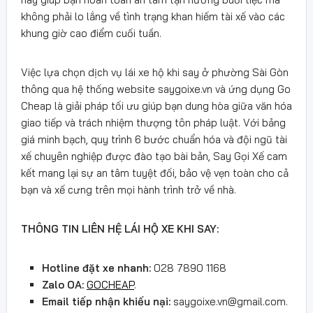
không phải lo lắng về tình trạng khan hiếm tài xế vào các
khung giờ cao điểm cuối tuần.
Việc lựa chọn dịch vụ lái xe hộ khi say ở phường Sài Gòn
thông qua hệ thống website saygoixe.vn và ứng dụng Go
Cheap là giải pháp tối ưu giúp bạn dung hòa giữa văn hóa
giao tiếp và trách nhiệm thượng tôn pháp luật. Với bảng
giá minh bạch, quy trình 6 bước chuẩn hóa và đội ngũ tài
xế chuyên nghiệp được đào tạo bài bản, Say Gọi Xế cam
kết mang lại sự an tâm tuyệt đối, bảo vệ vẹn toàn cho cả
bạn và xế cưng trên mọi hành trình trở về nhà.
THÔNG TIN LIÊN HỆ LÁI HỘ XE KHI SAY:
Hotline đặt xe nhanh:
028 7890 1168
Zalo OA:
GOCHEAP
.
Email tiếp nhận khiếu nại:
saygoixe.vn@gmail.com
.