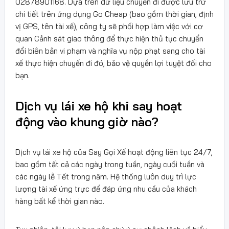
02878901168. Dựa trên dữ liệu chuyến đi được lưu trữ
chi tiết trên ứng dụng Go Cheap (bao gồm thời gian, định
vị GPS, tên tài xế), công ty sẽ phối hợp làm việc với cơ
quan Cảnh sát giao thông để thực hiện thủ tục chuyển
đổi biên bản vi phạm và nghĩa vụ nộp phạt sang cho tài
xế thực hiện chuyến đi đó, bảo vệ quyền lợi tuyệt đối cho
bạn.
Dịch vụ lái xe hộ khi say hoạt
động vào khung giờ nào?
Dịch vụ lái xe hộ của Say Gọi Xế hoạt động liên tục 24/7,
bao gồm tất cả các ngày trong tuần, ngày cuối tuần và
các ngày lễ Tết trong năm. Hệ thống luôn duy trì lực
lượng tài xế ứng trực để đáp ứng nhu cầu của khách
hàng bất kể thời gian nào.