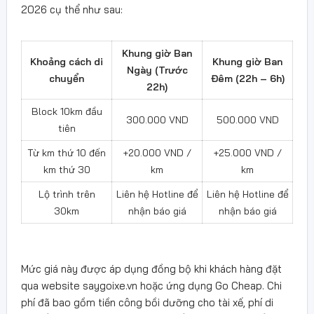
2026 cụ thể như sau:
Khung giờ Ban
Khoảng cách di
Khung giờ Ban
Ngày (Trước
chuyển
Đêm (22h – 6h)
22h)
Block 10km đầu
300.000 VND
500.000 VND
tiên
Từ km thứ 10 đến
+20.000 VND /
+25.000 VND /
km thứ 30
km
km
Lộ trình trên
Liên hệ Hotline để
Liên hệ Hotline để
30km
nhận báo giá
nhận báo giá
Mức giá này được áp dụng đồng bộ khi khách hàng đặt
qua website saygoixe.vn hoặc ứng dụng Go Cheap. Chi
phí đã bao gồm tiền công bồi dưỡng cho tài xế, phí di