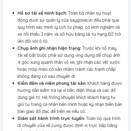
Hồ sơ tài xế minh bạch:
Toàn bộ nhân sự hoạt
động dưới sự quản lý của saygoixe.vn đều phải qua
quy trình xác minh lý lịch tư pháp, có kinh nghiệm lái
xe tối thiểu 3 năm và sở hữu bằng lái từ hạng B2 trở
lên đối với ô tô.
Chụp ảnh ghi nhận hiện trạng:
Trước khi nổ máy,
tài xế bắt buộc phải sử dụng ứng dụng để chụp ảnh
4 góc xung quanh thân vỏ xe, ghi nhận các vết xước
hoặc móp méo có sẵn nhằm tránh các tranh chấp
không đáng có sau chuyến đi.
Kiểm đếm và niêm phong tài sản:
Khách hàng được
hướng dẫn kiểm tra lại ví tiền, điện thoại và các đồ
dùng giá trị. Hệ thống khuyến khích khách hàng tự
giữ tư trang cá nhân bên mình hoặc ký nhận biên bản
bàn giao đồ đạc để trên xe nếu có.
Giám sát hành trình trực tuyến:
Toàn bộ quá trình
di chuyển của xế cưng được định vị trực tiếp bằng