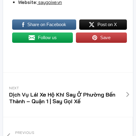
Website:
saygoixe.vn
Share on Facebook
Post on X
Follow us
Save
NEXT
Dịch Vụ Lái Xe Hộ Khi Say Ở Phường Bến
Thành – Quận 1 | Say Gọi Xế
PREVIOUS